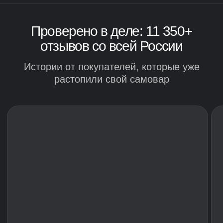
удобный. На даче вещь незаменимая!
Смотреть еще фото и видео
убирать остатки золы
Уфимский завод: традиции и
технологии с 2011 года
Видео-экскурсия по цеху за 60 секунд