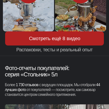
Телефон для связи
+7 (917) 488-89-89
Почта
UfaSamovar@yandex.ru
Если остались вопросы
свяжитесь с нами
Связаться
Фото-отчеты покупателей:
серия «Стольник» 5л
База знаний: всё о самоварах от
Более
1 730 отзывов
с ведущих площадок. Мы отобрали
44
мастеров с 20-летним стажем
лучших фото
от покупателей — посмотрите, как самовар
становится центром семейного притяжения.
Перейти