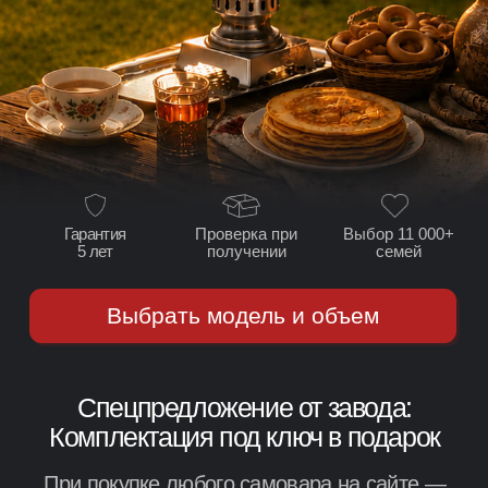
Выбор 11 000+
Гарантия
Проверка при
семей
5 лет
получении
Выбрать модель и объем
Спецпредложение от завода:
Комплектация под ключ в подарок
При покупке любого самовара на сайте —
полный набор комплектующих в подарок
(кроме модели Турист)
Фирменный поднос
Эксклюзивно при
заказе на сайте 0 ₽
(розничная цена 1 900 ₽)
Жаровая труба
С фурнитурой из массива
дуба под яхтным лаком