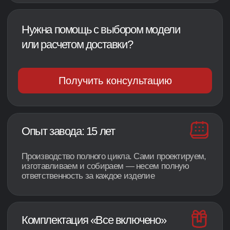
Сделано для
Почему вешают
семьи (21 сек)
сушки? (44 сек)
Первая растопка
Лучшие выходные
(23 сек)
(29 сек)