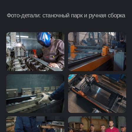
Комплектация «Все включено»
Дарим фирменный поднос и трубу к заказу.
Вам не нужно ничего докупать — набор готов
к первой растопке сразу из коробки
Аргоновая сварка и ЧПУ-раскрой
Лазерная резка для идеальной геометрии и
аргоновая сварка для герметичности швов.
Сочетаем точность машин с ручной доводкой
Гарантия и честный сервис
Фиксируем гарантию в паспорте изделия.
Cервисный центр в Уфе: консультируем,
чиним и меняем детали без бюрократии