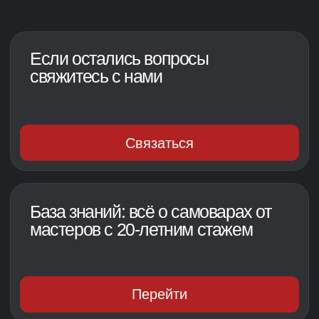
«Купец» (5 и 7 л) — воплощение купеческого размаха с
благородными формами, создающими тот самый
«дымный» вкус от угля или ароматных шишек.
«Трактирный купец» (30 л) — богатырь для щедрых
застолий, купить самовар на углях в Уфе с таким
объемом стоит для того, чтобы вмиг напоить чаем
большую дружную компанию.
«Стольник» (5 л) — точная копия старинных образцов,
где каждая линия дышит историей, а каждый глоток чая
согревает душу.
«Турист» (5 и 10 л) — неутомимый путешественник,
купить уфимский самовар на дровах этого вида стоит,
чтобы в любых условиях приготовить ароматный чай
без лишних хлопот.
«Казак» (5 л) — верный спутник семейных вечеров,
сочетающий в себе классическую красоту и прочность
нержавеющей стали.
Решив купить самовар на дровах в Уфе, вы никогда не