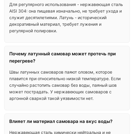
Для регулярного использования - нержавеющая сталь
AISI 304: она пищевая изначально, не требует ухода и
Перейти
служит десятилетиями. Латунь - исторический
декоративный материал, требует лужения и
регулярной полировки.
г.Уфа, ООО "ДИОНИС", ИНН 0278208379
© 2015-2026 Уфимские самовары
Политика конфиденциальности
Почему латунный самовар может протечь при
Публичная оферта
перегреве?
Швы латунных самоваров паяют оловом, которое
плавится при относительно низкой температуре. Если
случайно растопить самовар без воды, паяный шов
может пострадать. У нержавеющих самоваров с
аргонной сваркой такой уязвимости нет.
Влияет ли материал самовара на вкус воды?
Нержавеющая сталь химически нейтральна и не